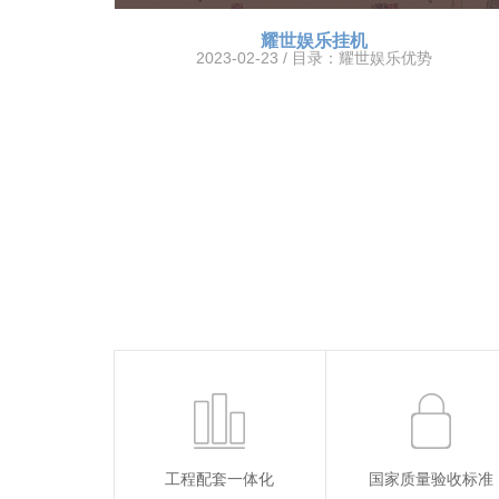
耀世娱乐挂机
2023-02-23 / 目录：
耀世娱乐优势
工程配套一体化
国家质量验收标准