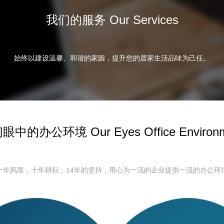
我们的服务 Our Services
始终以建设温馨、和谐的家园，提升您的居家生活品味为己任。
眼中的办公环境 Our Eyes Office Environm
十年风雨，十年耕耘，14年的坚持，用心为一流的企业提供一流的办公环