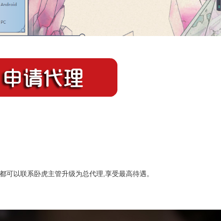
员都可以联系卧虎主管升级为总代理,享受最高待遇。