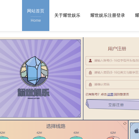
网站首页
关于耀世娱乐
耀世娱乐注册登录
Home