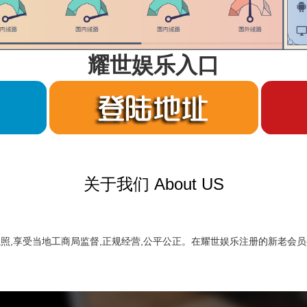
耀世娱乐入口
关于我们 About US
照,享受当地工商局监督,正规经营,公平公正。在耀世娱乐注册的新老会