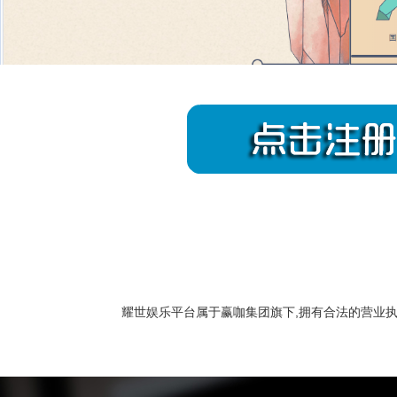
耀世娱乐平台属于赢咖集团旗下,拥有合法的营业执