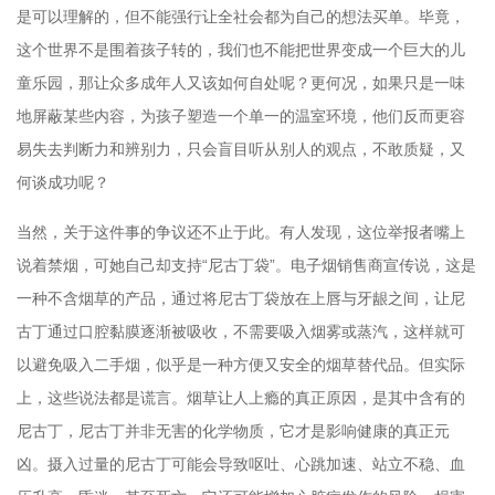
是可以理解的，但不能强行让全社会都为自己的想法买单。毕竟，
这个世界不是围着孩子转的，我们也不能把世界变成一个巨大的儿
童乐园，那让众多成年人又该如何自处呢？更何况，如果只是一味
地屏蔽某些内容，为孩子塑造一个单一的温室环境，他们反而更容
易失去判断力和辨别力，只会盲目听从别人的观点，不敢质疑，又
何谈成功呢？
当然，关于这件事的争议还不止于此。有人发现，这位举报者嘴上
说着禁烟，可她自己却支持“尼古丁袋”。电子烟销售商宣传说，这是
一种不含烟草的产品，通过将尼古丁袋放在上唇与牙龈之间，让尼
古丁通过口腔黏膜逐渐被吸收，不需要吸入烟雾或蒸汽，这样就可
以避免吸入二手烟，似乎是一种方便又安全的烟草替代品。但实际
上，这些说法都是谎言。烟草让人上瘾的真正原因，是其中含有的
尼古丁，尼古丁并非无害的化学物质，它才是影响健康的真正元
凶。摄入过量的尼古丁可能会导致呕吐、心跳加速、站立不稳、血