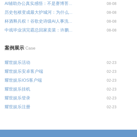
AI辅助办公真实感悟：不是赛博菩...
08-08
历史包袱变成最大护城河：为什么...
08-08
杯酒释兵权！谷歌史诗级AI人事洗...
08-08
中戏毕业演完霸总回家卖菜：许鹏...
08-08
案例展示
Case
耀世娱乐活动
02-23
耀世娱乐安卓客户端
02-23
耀世娱乐IOS客户端
02-23
耀世娱乐挂机
02-23
耀世娱乐登录
02-23
耀世娱乐注册
02-23