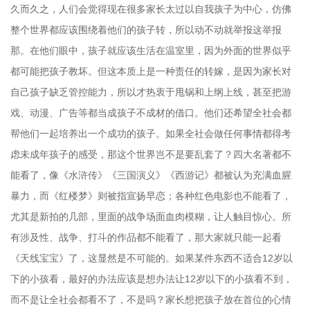
久而久之，人们会觉得现在很多家长太过以自我孩子为中心，仿佛
整个世界都应该围绕着他们的孩子转，所以动不动就举报这举报
那。在他们眼中，孩子就应该生活在温室里，因为外面的世界似乎
都可能把孩子教坏。但这本质上是一种责任的转嫁，是因为家长对
自己孩子缺乏管控能力，所以才热衷于甩锅和上纲上线，甚至把游
戏、动漫、广告等都当成孩子不成材的借口。他们还希望全社会都
帮他们一起培养出一个成功的孩子。如果全社会做任何事情都得考
虑未成年孩子的感受，那这个世界岂不是要乱套了？四大名著都不
能看了，像《水浒传》《三国演义》《西游记》都被认为充满血腥
暴力，而《红楼梦》则被指宣扬早恋；各种红色电影也不能看了，
尤其是新拍的几部，里面的战争场面血肉模糊，让人触目惊心。所
有涉及性、战争、打斗的作品都不能看了，那大家就只能一起看
《天线宝宝》了，这显然是不可能的。如果某件东西不适合12岁以
下的小孩看，最好的办法应该是想办法让12岁以下的小孩看不到，
而不是让全社会都看不了，不是吗？家长想把孩子放在首位的心情