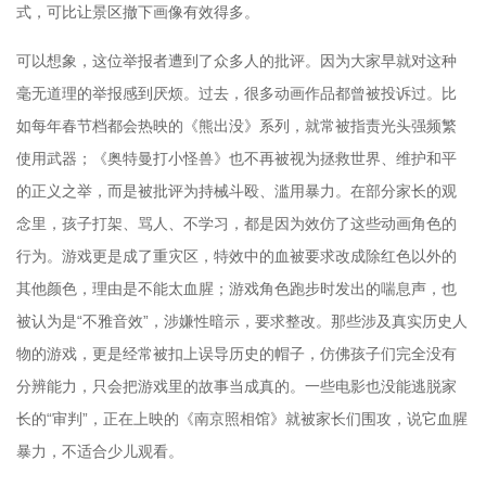
式，可比让景区撤下画像有效得多。
可以想象，这位举报者遭到了众多人的批评。因为大家早就对这种
毫无道理的举报感到厌烦。过去，很多动画作品都曾被投诉过。比
如每年春节档都会热映的《熊出没》系列，就常被指责光头强频繁
使用武器；《奥特曼打小怪兽》也不再被视为拯救世界、维护和平
的正义之举，而是被批评为持械斗殴、滥用暴力。在部分家长的观
念里，孩子打架、骂人、不学习，都是因为效仿了这些动画角色的
行为。游戏更是成了重灾区，特效中的血被要求改成除红色以外的
其他颜色，理由是不能太血腥；游戏角色跑步时发出的喘息声，也
被认为是“不雅音效”，涉嫌性暗示，要求整改。那些涉及真实历史人
物的游戏，更是经常被扣上误导历史的帽子，仿佛孩子们完全没有
分辨能力，只会把游戏里的故事当成真的。一些电影也没能逃脱家
长的“审判”，正在上映的《南京照相馆》就被家长们围攻，说它血腥
暴力，不适合少儿观看。