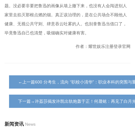
题。没必要非要把鲁迅的画像从墙上撤下来，也没有人会闯进别人
家里去掐灭那根点燃的烟。真正该治理的，是在公共场合不顾他人
健康、无视公共守则、肆意吞云吐雾的人。也别拿鲁迅当借口了，
毕竟鲁迅自己也清楚，吸烟确实对健康有害。
作者：耀世娱乐注册登录官网
←上一篇600 分考生，流向 “职校小清华”：职业本科的突围与
下一篇→许荔莎揭发许凯出轨炮轰于正！何晟铭：再见了白月
新闻资讯
News