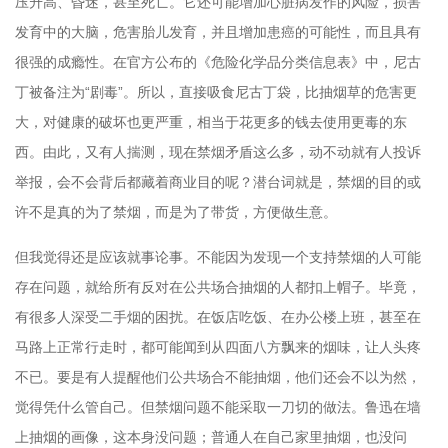
压升高、昏迷，甚至死亡。它还可能增加心脏病发作的风险，损害
发育中的大脑，危害胎儿发育，并且增加患癌的可能性，而且具有
很强的成瘾性。在官方公布的《危险化学品分类信息表》中，尼古
丁被备注为“剧毒”。所以，直接吸食尼古丁袋，比抽烟草的危害更
大，对健康的破坏也更严重，相当于花更多的钱去使用更毒的东
西。由此，又有人揣测，现在禁烟矛盾这么多，动不动就有人投诉
举报，会不会背后都藏着商业目的呢？潜台词就是，禁烟的目的或
许不是真的为了禁烟，而是为了带货，方便做生意。
但我觉得还是应该就事论事。不能因为发现一个支持禁烟的人可能
存在问题，就给所有反对在公共场合抽烟的人都扣上帽子。毕竟，
有很多人深受二手烟的困扰。在饭店吃饭、在办公楼上班，甚至在
马路上正常行走时，都可能闻到从四面八方飘来的烟味，让人头疼
不已。要是有人提醒他们公共场合不能抽烟，他们还会不以为然，
觉得凭什么管自己。但禁烟问题不能采取一刀切的做法。鲁迅在墙
上抽烟的画像，这本身没问题；普通人在自己家里抽烟，也没问